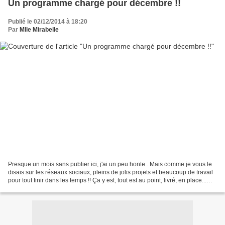
Un programme chargé pour décembre !!
Publié le 02/12/2014 à 18:20
Par
Mlle Mirabelle
Presque un mois sans publier ici, j'ai un peu honte...Mais comme je vous le
disais sur les réseaux sociaux, pleins de jolis projets et beaucoup de travail
pour tout finir dans les temps !! Ça y est, tout est au point, livré, en place...
c'est partiii...