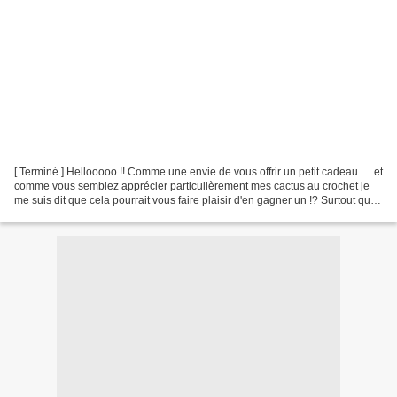
[ Terminé ] Hellooooo !! Comme une envie de vous offrir un petit cadeau......et
comme vous semblez apprécier particulièrement mes cactus au crochet je
me suis dit que cela pourrait vous faire plaisir d'en gagner un !? Surtout que
vous n'aurez pas l'occasion...