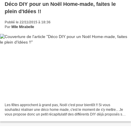
Déco DIY pour un Noël Home-made, faites le
plein d'Idées !!
Publié le 22/11/2015 à 18:36
Par
Mlle Mirabelle
Les fêtes approchent à grand pas, Noël c'est pour bientôt !! Si vous
souhaitez réaliser une déco home made, c'est le moment de s'y mettre... Je
vous propose donc un petit récapitulatif des différents DIY déjà proposés sur
le blog(un petit clic sur l'image...