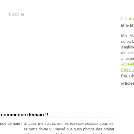
Publicité
Contac
Mlle M
Mlle Mi
de part
s'agiss
astuces
à teste
Accueil
Créer u
Pour ê
article
a commence demain !!
Si vous me suivez sur les réseaux sociaux vous av
ez sans doute vu passé quelques photos des prépar