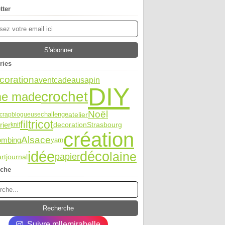
tter
ries
coration
avent
sapin
cadeau
DIY
crochet
e made
Noël
challenge
atelier
crap
blogueuse
tricot
fil
rier
Strasbourg
decoration
knit
création
Alsace
ombing
yarn
idée
déco
laine
papier
artjournal
rche
Suivre mllemirabelle