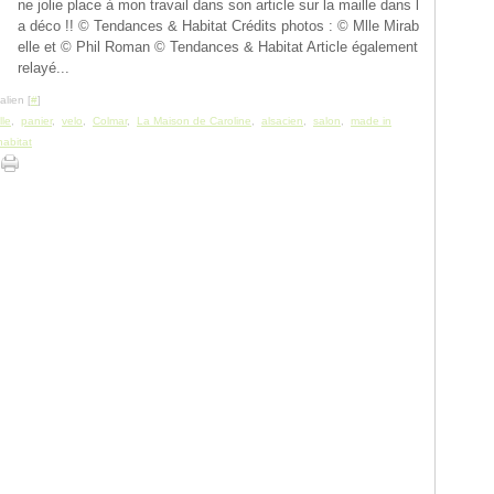
ne jolie place à mon travail dans son article sur la maille dans l
a déco !! © Tendances & Habitat Crédits photos : © Mlle Mirab
elle et © Phil Roman © Tendances & Habitat Article également
relayé...
lien [
#
]
lle
,
panier
,
velo
,
Colmar
,
La Maison de Caroline
,
alsacien
,
salon
,
made in
abitat