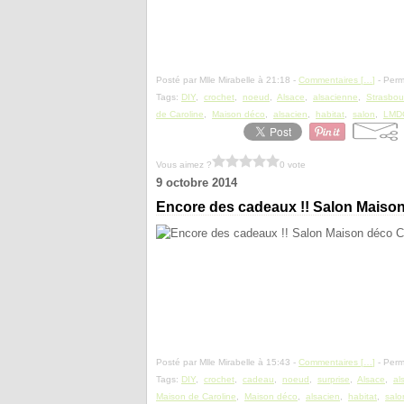
Posté par Mlle Mirabelle à 21:18 -
Commentaires [
…
]
- Perm
Tags:
DIY
,
crochet
,
noeud
,
Alsace
,
alsacienne
,
Strasbou
de Caroline
,
Maison déco
,
alsacien
,
habitat
,
salon
,
LMD
Vous aimez ?
0 vote
9 octobre 2014
Encore des cadeaux !! Salon Maison
Posté par Mlle Mirabelle à 15:43 -
Commentaires [
…
]
- Perm
Tags:
DIY
,
crochet
,
cadeau
,
noeud
,
surprise
,
Alsace
,
al
Maison de Caroline
,
Maison déco
,
alsacien
,
habitat
,
salo