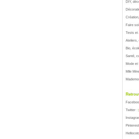
Mar
DIY, déco
Févr
Décoratio
Jan
Création,
Faire soi
Tests et
Ateliers
Bio, éco
Santé, c
Mode et 
Mlle Min
Mademois
Retrou
Faceboo
Twitter :
Instagra
Pinterest
Hellocot