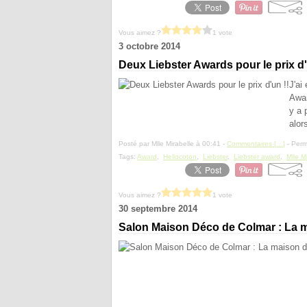
Vous aimez ?
1 vote
3 octobre 2014
Deux Liebster Awards pour le prix d'
J'ai
Awar
y a 
alor
Posté par Mlle Mirabelle à 00:41 -
Commentaires [
…
]
- Perm
Tags:
Award
,
Hellocoton
,
Liebster
,
Liebster award
,
Mlle M
Vous aimez ?
1 vote
30 septembre 2014
Salon Maison Déco de Colmar : La m