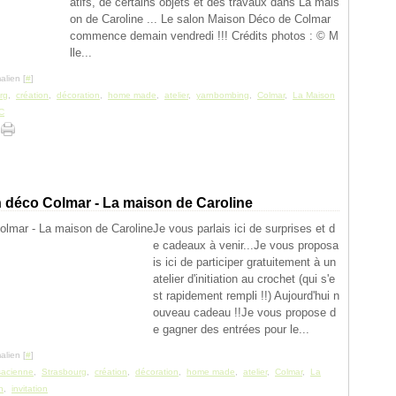
atifs, de certains objets et des travaux dans La mais
on de Caroline ... Le salon Maison Déco de Colmar
commence demain vendredi !!! Crédits photos : © M
lle...
alien [
#
]
rg
,
création
,
décoration
,
home made
,
atelier
,
yarnbombing
,
Colmar
,
La Maison
C
 déco Colmar - La maison de Caroline
Je vous parlais ici de surprises et d
e cadeaux à venir...Je vous proposa
is ici de participer gratuitement à un
atelier d'initiation au crochet (qui s'e
st rapidement rempli !!) Aujourd'hui n
ouveau cadeau !!Je vous propose d
e gagner des entrées pour le...
alien [
#
]
sacienne
,
Strasbourg
,
création
,
décoration
,
home made
,
atelier
,
Colmar
,
La
n
,
invitation