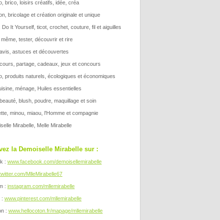
s
(3)
, brico, loisirs créatifs, idée, créa
ier
(3)
n, bricolage et création originale et unique
vier
(4)
 Do It Yourself, ticot, crochet, couture, fil et aiguilles
 même, tester, découvrir et rire
 avis, astuces et découvertes
, cours, partage, cadeaux, jeux et concours
lo, produits naturels, écologiques et économiques
uisine, ménage, Huiles essentielles
beauté, blush, poudre, maquillage et soin
ette, minou, miaou, l'Homme et compagnie
elle Mirabelle, Melle Mirabelle
vez la Demoiselle Mirabelle sur :
k :
www.facebook.com/demoisellemirabelle
twitter.com/MlleMirabelle67
m :
instagram.com/mllemirabelle
 :
www.pinterest.com/mllemirabelle
on :
www.hellocoton.fr/mapage/mllemirabelle