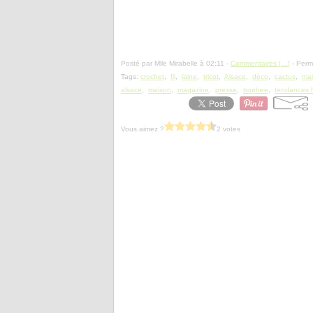
Posté par Mlle Mirabelle à 02:11 -
Commentaires [
…
]
- Perma
Tags:
crochet
,
fil
,
laine
,
tricot
,
Alsace
,
déco
,
cactus
,
mai
alsace
,
maison
,
magazine
,
presse
,
trophee
,
tendances h
Vous aimez ?
2 votes