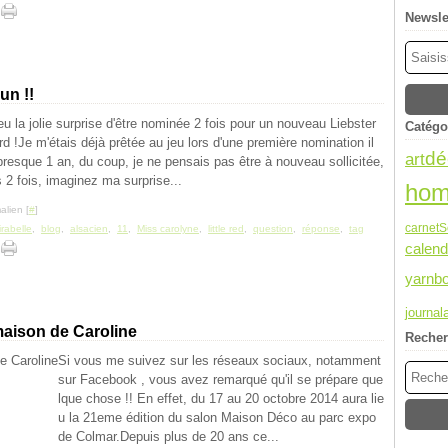
Newsle
un !!
 eu la jolie surprise d'être nominée 2 fois pour un nouveau Liebster
Catégo
d !Je m'étais déjà prêtée au jeu lors d'une première nomination il
dé
art
presque 1 an, du coup, je ne pensais pas être à nouveau sollicitée,
s 2 fois, imaginez ma surprise...
hom
alien [
#
]
carnet
S
irabelle
,
blog
,
alsacien
,
11
,
Miss carolyne
,
little red
,
question
,
réponse
,
tag
calend
yarnb
journal
aison de Caroline
Reche
Si vous me suivez sur les réseaux sociaux, notamment
sur Facebook , vous avez remarqué qu'il se prépare que
lque chose !! En effet, du 17 au 20 octobre 2014 aura lie
u la 21eme édition du salon Maison Déco au parc expo
de Colmar.Depuis plus de 20 ans ce...