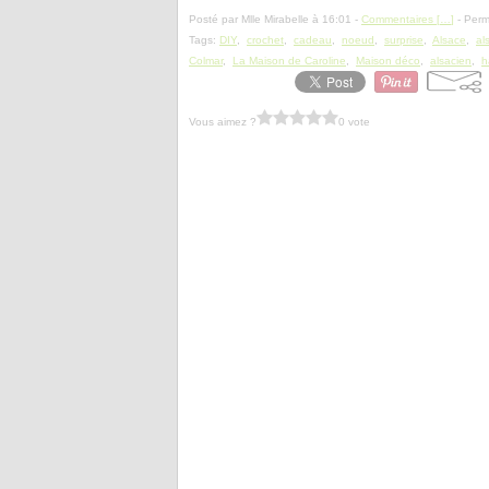
Posté par Mlle Mirabelle à 16:01 -
Commentaires [
…
]
- Perm
Tags:
DIY
,
crochet
,
cadeau
,
noeud
,
surprise
,
Alsace
,
al
Colmar
,
La Maison de Caroline
,
Maison déco
,
alsacien
,
h
Vous aimez ?
0 vote