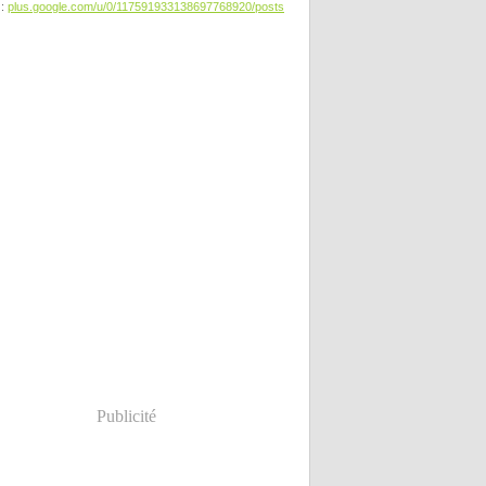
 :
plus.google.com/u/0/117591933138697768920/posts
Publicité