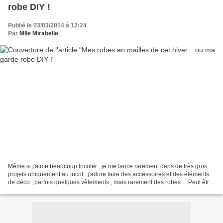
robe DIY !
Publié le 03/03/2014 à 12:24
Par
Mlle Mirabelle
Même si j'aime beaucoup tricoter , je me lance rarement dans de très gros
projets uniquement au tricot : j'adore faire des accessoires et des éléments
de déco , parfois quelques vêtements , mais rarement des robes ... Peut être
par peur de me lasser ou...