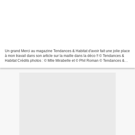
Un grand Merci au magazine Tendances & Habitat d'avoir fait une jolie place
à mon travail dans son article sur la maille dans la déco !! © Tendances &
Habitat Crédits photos : © Mlle Mirabelle et © Phil Roman © Tendances &
Habitat Article également relayé...