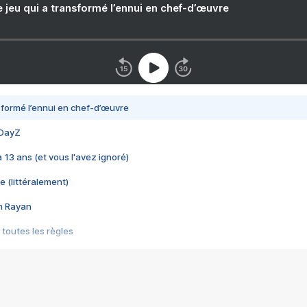
e jeu qui a transformé l’ennui en chef-d’œuvre
nsformé l’ennui en chef-d’œuvre
 DayZ
 a 13 ans (et vous l'avez ignoré)
e (littéralement)
im Rayan
 toutes les règles
s les jeux vidéo
us choquant de Rockstar ? - Le scandale BULLY
e plus moche de Steam