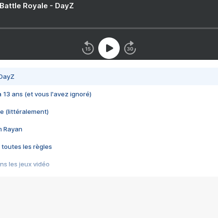
 Battle Royale - DayZ
 DayZ
 a 13 ans (et vous l'avez ignoré)
e (littéralement)
im Rayan
 toutes les règles
s les jeux vidéo
us choquant de Rockstar ? - Le scandale BULLY
e plus moche de Steam
du RÊVE tourne au CAUCHEMAR