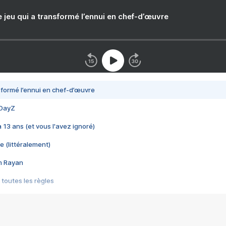
e jeu qui a transformé l’ennui en chef-d’œuvre
nsformé l’ennui en chef-d’œuvre
 DayZ
 a 13 ans (et vous l'avez ignoré)
e (littéralement)
im Rayan
 toutes les règles
s les jeux vidéo
us choquant de Rockstar ? - Le scandale BULLY