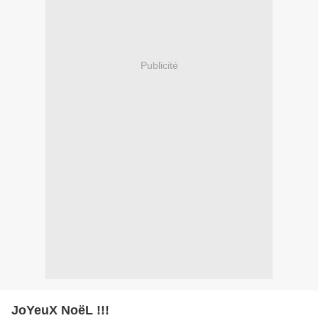
Publicité
JoYeuX NoëL !!!