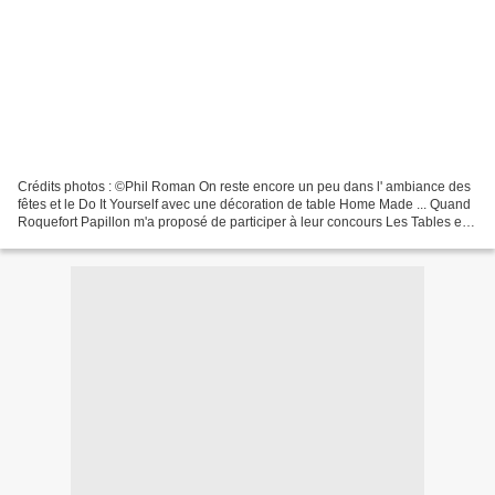
Crédits photos : ©Phil Roman On reste encore un peu dans l' ambiance des
fêtes et le Do It Yourself avec une décoration de table Home Made ... Quand
Roquefort Papillon m'a proposé de participer à leur concours Les Tables en
Fête , j'ai adapté mon choix...