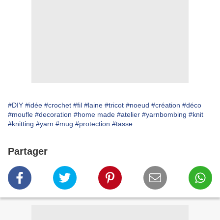
#DIY
#idée
#crochet
#fil
#laine
#tricot
#noeud
#création
#déco
#moufle
#decoration
#home made
#atelier
#yarnbombing
#knit
#knitting
#yarn
#mug
#protection
#tasse
Partager