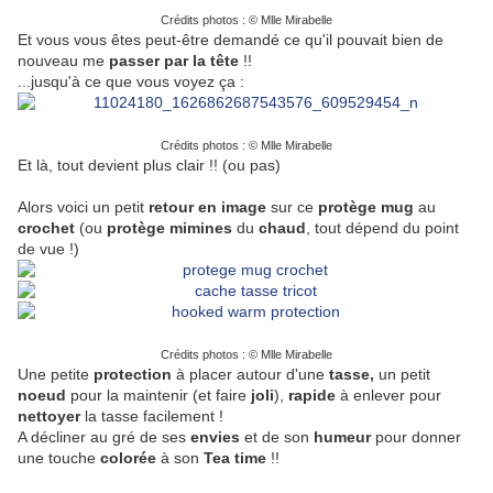
Crédits photos :
©
Mlle Mirabelle
Et vous vous êtes peut-être demandé ce qu'il pouvait bien de
nouveau me
passer par la tête
!!
...jusqu'à ce que vous voyez ça :
Crédits photos :
©
Mlle Mirabelle
Et là, tout devient plus clair !! (ou pas)
Alors voici un petit
retour en image
sur ce
protège mug
au
crochet
(ou
protège mimines
du
chaud
, tout dépend du point
de vue !)
Crédits photos :
©
Mlle Mirabelle
Une petite
protection
à placer autour d'une
tasse,
un petit
noeud
pour la maintenir (et faire
joli
),
rapide
à enlever pour
nettoyer
la tasse facilement !
A décliner au gré de ses
envies
et de son
humeur
pour donner
une touche
colorée
à son
Tea time
!!