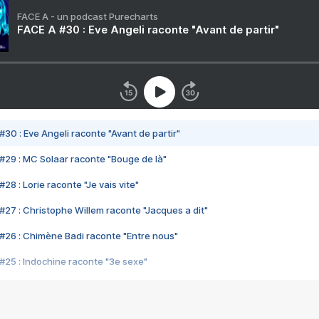
FACE A - un podcast Purecharts
FACE A #30 : Eve Angeli raconte "Avant de partir"
#30 : Eve Angeli raconte "Avant de partir"
#29 : MC Solaar raconte "Bouge de là"
28 : Lorie raconte "Je vais vite"
#27 : Christophe Willem raconte "Jacques a dit"
#26 : Chimène Badi raconte "Entre nous"
#25 : Indochine raconte "3e sexe"
#24 : Zaho raconte "C'est chelou"
#23 : Patrick Bruel raconte "Au café des délices"